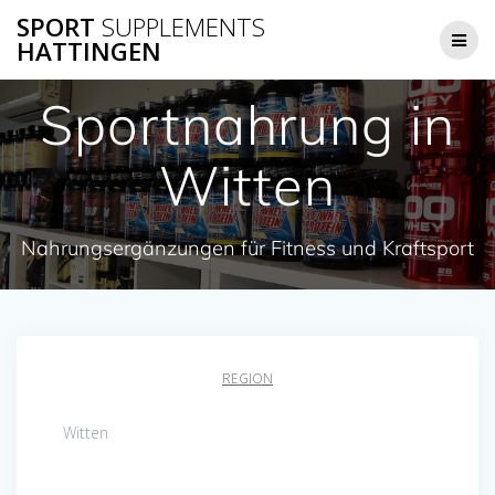
Zum
SPORT
SUPPLEMENTS
Inhalt
HATTINGEN
springen
Sportnahrung in
Witten
Nahrungsergänzungen für Fitness und Kraftsport
REGION
Witten