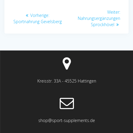
Beitragsnavigation
Nächst
Weiter:
Vorheriger
Vorherige:
Beitrag
Nahrungsergänzungen
Beitrag:
Sportnahrung Gevelsberg
Sprockhövel
Kreisstr. 33A - 45525 Hattingen
shop@sport-supplements.de